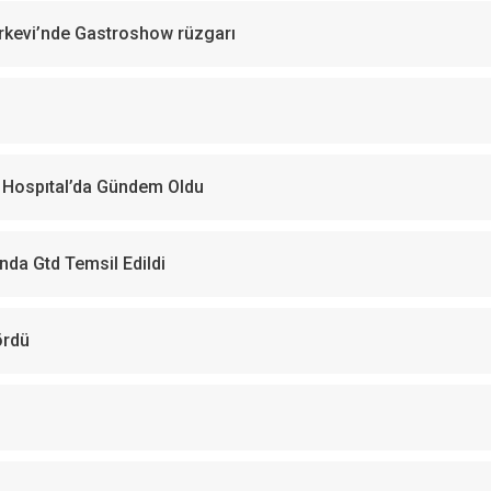
Türkevi’nde Gastroshow rüzgarı
l Hospıtal’da Gündem Oldu
nda Gtd Temsil Edildi
ördü