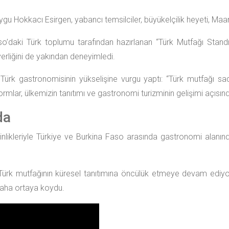
ygu Hokkacı Esirgen, yabancı temsilciler, büyükelçilik heyeti, Maa
o’daki Türk toplumu tarafından hazırlanan “Türk Mutfağı Standı” 
verliğini de yakından deneyimledi.
 gastronomisinin yükselişine vurgu yaptı: “Türk mutfağı sadece
tformlar, ülkemizin tanıtımı ve gastronomi turizminin gelişimi açıs
da
likleriyle Türkiye ve Burkina Faso arasında gastronomi alanında 
Türk mutfağının küresel tanıtımına öncülük etmeye devam ediyor.
 daha ortaya koydu.