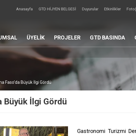
Anasayfa
GTD HİJYEN BELGESİ
Duyurular
Etkinlikler
Fotoğ
UMSAL
ÜYELİK
PROJELER
GTD BASINDA
na Faso’da Büyük İlgi Gördü
 Büyük İlgi Gördü
Gastronomi Turizmi Der