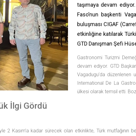
taşımaya devam ediyor.
Faso’nun başkenti Vaga
buluşması CIGAF (Carref
etkinliğine katılarak Türk
GTD Danışman Şefi Hüseyi
Gastronomi Turizmi Derneğ
devam ediyor. GTD Başkanı
Vagadugu’da düzenlenen ul
International De La Gastron
ülkesi olarak temsil etti. Bo
ük İlgi Gördü
iyle 2 Kasım’a kadar sürecek olan etkinlikte, Türk mutfağının be