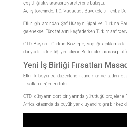
çeşitliliği uluslararası ziyaretçilerle buluştu.
Açılış töreninde, T.C. Vagadugu Büyükelçisi Feriba Du
Etkinliğin ardından Şef Hüseyin Şipal ve Burkina Fas
geleneksel Türk tatlarını keşfederken Türk misafirper
GTD Başkanı Gürkan Boztepe, yaptığı açıklamada Türk
dünyada hak ettiği yeri alıyor. Bu tür uluslararası pla
Yeni İş Birliği Fırsatları Masa
Etkinlik boyunca düzenlenen sunumlar ve tadım etkin
fırsatları değerlendirildi.
GTD, dünyanın dört bir yanında yürüttüğü projelerle 
Afrika kıtasında da büyük yankı uyandırdığını bir kez