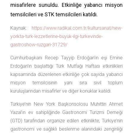
misafirlere sunuldu. Etkinliğe yabancı misyon
temsilcileri ve STK temsilcileri katıldı.
Kaynak:
https://www.radikal.com.tr/kultursanat/new-
yorkta-turk-lezzetlerine-buyuk-ilgi-turkevinde-
gastroshow-ruzgari-31729/
Cumhurbaşkanı Recep Tayyip Erdoğan’ın eşi Emine
Erdoğan’ın başlattığı Türk Mutfağı Haftası etkinlikleri
kapsamında düzenlenen etkinliğe çok sayıda yabancı
misyon temsilcisinin yanı sıra sivil toplum
kuruluşlarından misafirler ve diğer konuklar katıldı.
Türkiye’nin New York Başkonsolosu Muhittin Ahmet
Yazal’ın ev sahipliğinde Gastronomi Turizmi Derneği
(GTD) tarafından organize edilen etkinlikte, Türkiye’nin
gastronomi ve sağlıklı beslenme alanındaki zenginliği